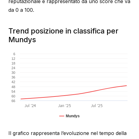
reputazionale è rappresentato da uno score che va
da 0 a 100.
Trend posizione in classifica per
Mundys
6
12
18
24
30
36
42
48
54
60
66
Jul '24
Jan '25
Jul '25
Mundys
Il grafico rappresenta l’evoluzione nel tempo della