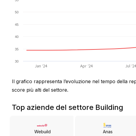
55
50
45
40
35
30
Jan '24
Apr '24
Jul '2
Il grafico rappresenta l’evoluzione nel tempo della rep
score più alti del settore.
Top aziende del settore Building
Webuild
Anas