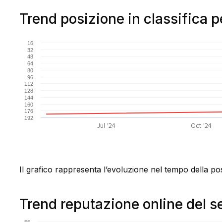
Trend posizione in classifica 
16
32
48
64
80
96
112
128
144
160
176
192
Jul '24
Oct '24
Il grafico rappresenta l’evoluzione nel tempo della pos
Trend reputazione online del se