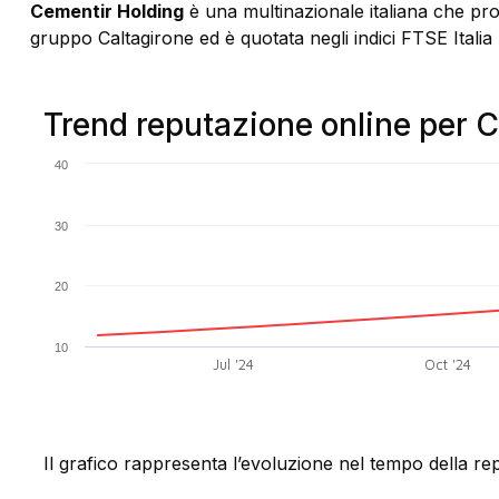
Cementir Holding
è una multinazionale italiana che pro
gruppo Caltagirone ed è quotata negli indici FTSE Itali
Trend reputazione online per 
40
30
20
10
Jul '24
Oct '24
Il grafico rappresenta l’evoluzione nel tempo della re