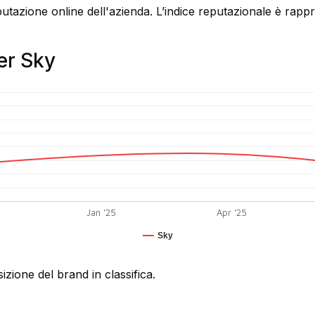
putazione online dell'azienda. L’indice reputazionale è rap
er Sky
Jan '25
Apr '25
Sky
izione del brand in classifica.