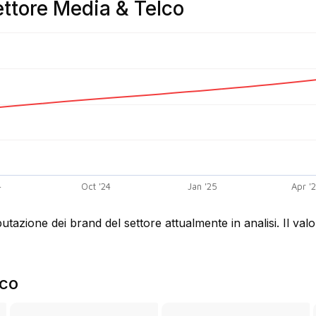
ettore Media & Telco
4
Oct '24
Jan '25
Apr '
utazione dei brand del settore attualmente in analisi. Il va
lco