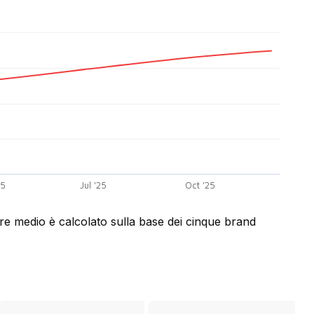
25
Jul '25
Oct '25
lore medio è calcolato sulla base dei cinque brand