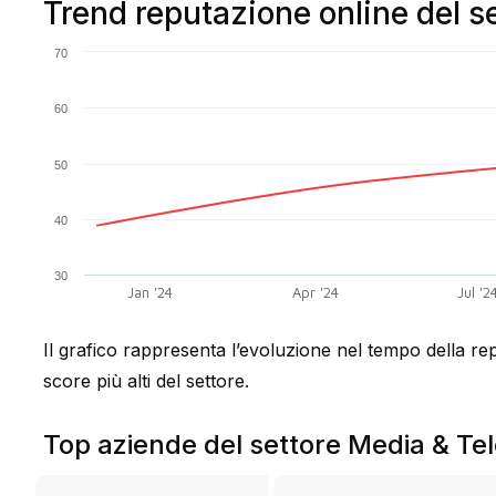
Trend reputazione online del s
70
60
50
40
30
Jan '24
Apr '24
Jul '2
Il grafico rappresenta l’evoluzione nel tempo della rep
score più alti del settore.
Top aziende del settore Media & Te