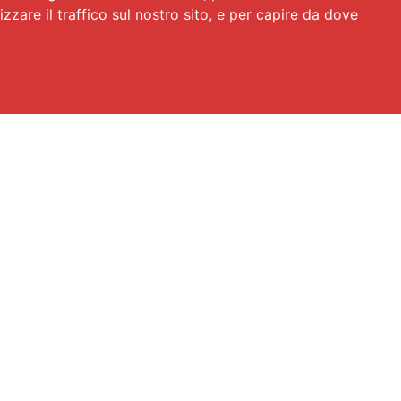
izzare il traffico sul nostro sito, e per capire da dove
Top Brand
Privacy
Cookie policy
Cookie settings
er S.p.A. Società Benefit | La reputazione delle aziende