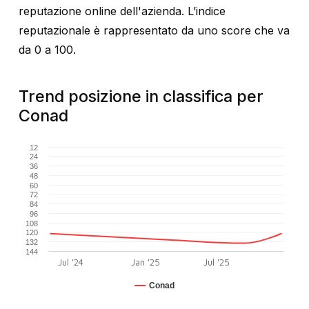
reputazione online dell'azienda. L’indice
reputazionale è rappresentato da uno score che va
da 0 a 100.
Trend posizione in classifica per
Conad
12
24
36
48
60
72
84
96
108
120
132
144
Jul '24
Jan '25
Jul '25
Conad