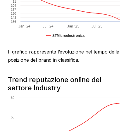
91
104
117
130
143
156
Jan '24
Jul '24
Jan '25
Jul '25
STMicroelectronics
Il grafico rappresenta l’evoluzione nel tempo della
posizione del brand in classifica.
Trend reputazione online del
settore Industry
60
50