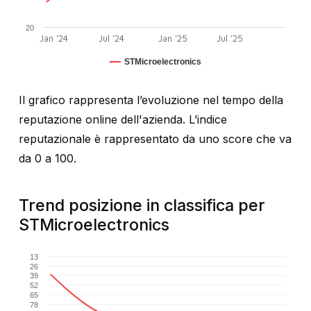
20
Jan '24
Jul '24
Jan '25
Jul '25
STMicroelectronics
Il grafico rappresenta l’evoluzione nel tempo della
reputazione online dell'azienda. L’indice
reputazionale è rappresentato da uno score che va
da 0 a 100.
Trend posizione in classifica per
STMicroelectronics
13
26
39
52
65
78