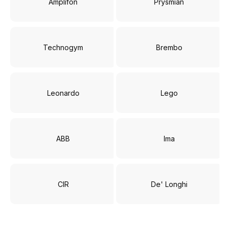
Amplifon
Prysmian
Technogym
Brembo
Leonardo
Lego
ABB
Ima
CIR
De' Longhi