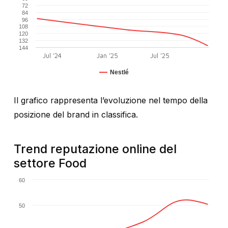
72
84
96
108
120
132
144
Jul '24
Jan '25
Jul '25
Nestlé
Il grafico rappresenta l’evoluzione nel tempo della
posizione del brand in classifica.
Trend reputazione online del
settore Food
60
50