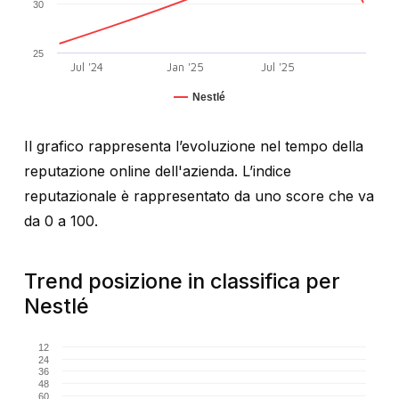
30
25
Jul '24
Jan '25
Jul '25
Nestlé
Il grafico rappresenta l’evoluzione nel tempo della
reputazione online dell'azienda. L’indice
reputazionale è rappresentato da uno score che va
da 0 a 100.
Trend posizione in classifica per
Nestlé
12
24
36
48
60