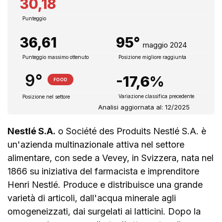
30,18
Punteggio
36,61
95°
maggio 2024
Punteggio massimo ottenuto
Posizione migliore raggiunta
9°
-17,6%
FOOD
Variazione classifica precedente
Posizione nel settore
Analisi aggiornata al: 12/2025
Nestlé S.A.
o Société des Produits Nestlé S.A. è
un'azienda multinazionale attiva nel settore
alimentare, con sede a Vevey, in Svizzera, nata nel
1866 su iniziativa del farmacista e imprenditore
Henri Nestlé. Produce e distribuisce una grande
varietà di articoli, dall'acqua minerale agli
omogeneizzati, dai surgelati ai latticini. Dopo la