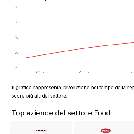
60
50
40
30
20
Jan '24
Apr '24
Jul '2
Il grafico rappresenta l’evoluzione nel tempo della rep
score più alti del settore.
Top aziende del settore Food