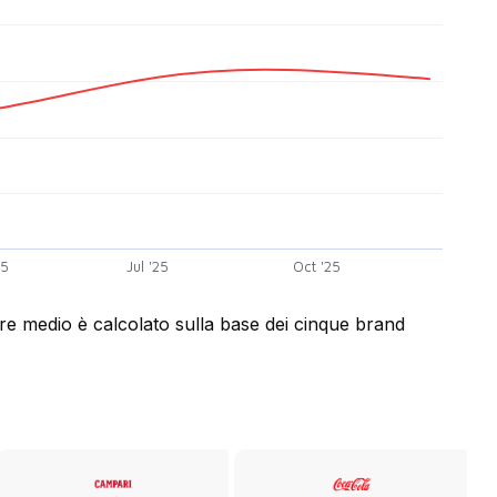
25
Jul '25
Oct '25
lore medio è calcolato sulla base dei cinque brand