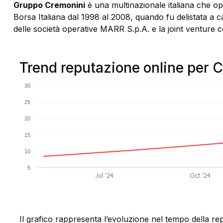
Gruppo Cremonini
è una multinazionale italiana che op
Borsa Italiana dal 1998 al 2008, quando fu delistata a 
delle società operative MARR S.p.A. e la joint venture 
Trend reputazione online per 
30
25
20
15
10
5
Jul '24
Oct '24
Il grafico rappresenta l’evoluzione nel tempo della re