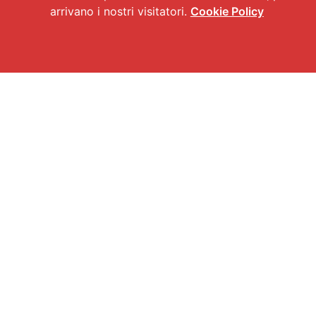
arrivano i nostri visitatori.
Cookie Policy
Reputation Manag
Cod.Fisc./P.IVA 0756941 096