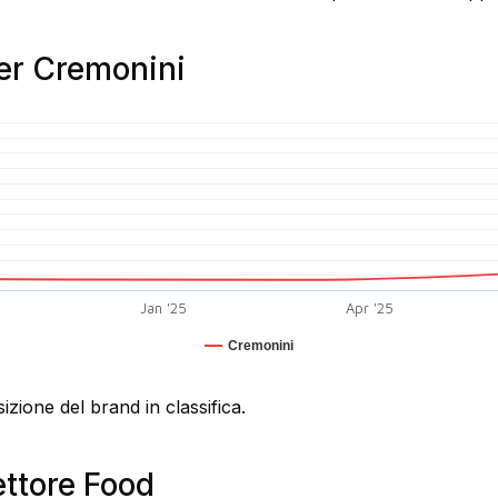
per Cremonini
Jan '25
Apr '25
Cremonini
izione del brand in classifica.
ettore Food