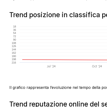
Trend posizione in classifica 
18
36
54
72
90
108
126
144
162
180
198
216
Jul '24
Oct '24
Il grafico rappresenta l’evoluzione nel tempo della pos
Trend reputazione online del s